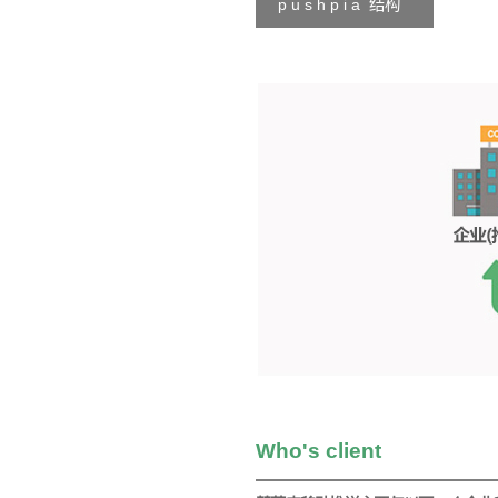
p u s h p i a 结构
Who's client