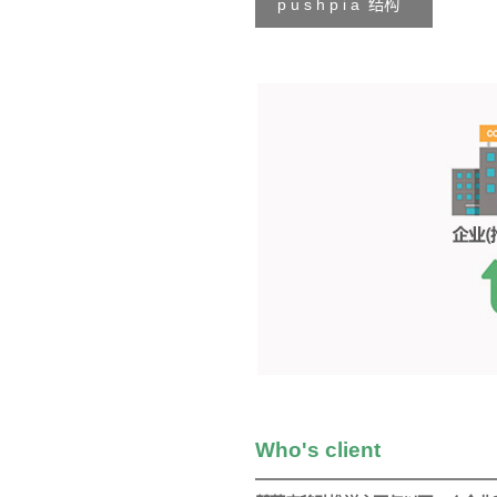
p u s h p i a 结构
Who's client