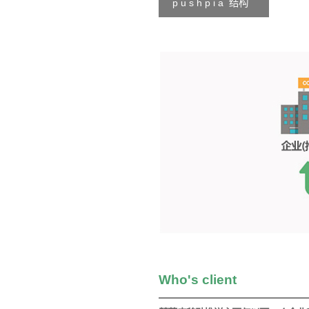
p u s h p i a 结构
Who's client