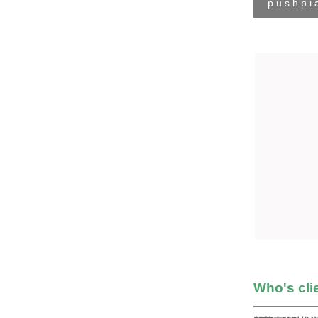
p u s h p 
Who's cli