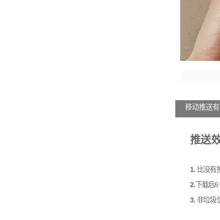
移动推送有
推送
1.
比没有推
2.
下载后6
3.
非垃圾