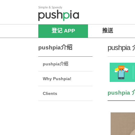
登记 APP
推送
pushpia
pushpia介绍
pushpia介绍
Why Pushpia!
pushpia
Clients