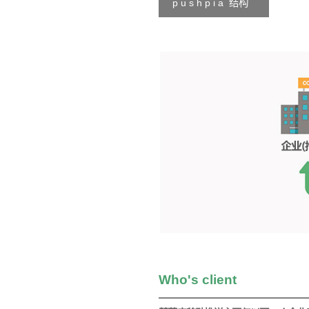
p u s h p i a 结构
Who's client