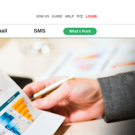
JOIN US
GUIDE
HELP
中文
LOGIN
ail
SMS
What's Push