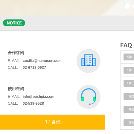
서비
E-MAIL.
cecilia@humuson.com
CALL.
02-6713-0937
서비
서비
E-MAIL.
info@pushpia.com
개
CALL.
02-539-9528
개
개