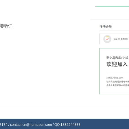
需要验证
7174 /
contact-cn@humuson.com
/ QQ:1832244833